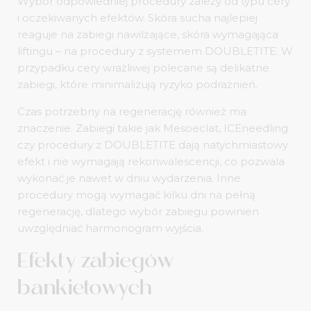
Wybór odpowiedniej procedury zależy od typu cery
i oczekiwanych efektów. Skóra sucha najlepiej
reaguje na zabiegi nawilżające, skóra wymagająca
liftingu – na procedury z systemem DOUBLETITE. W
przypadku cery wrażliwej polecane są delikatne
zabiegi, które minimalizują ryzyko podrażnień.
Czas potrzebny na regenerację również ma
znaczenie. Zabiegi takie jak Mesoeclat, ICEneedling
czy procedury z DOUBLETITE dają natychmiastowy
efekt i nie wymagają rekonwalescencji, co pozwala
wykonać je nawet w dniu wydarzenia. Inne
procedury mogą wymagać kilku dni na pełną
regenerację, dlatego wybór zabiegu powinien
uwzględniać harmonogram wyjścia.
Efekty zabiegów
bankietowych