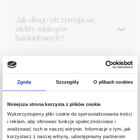
Zabiegi są bezpieczne; mogą pojawić się
Jak długo utrzymują się
drobne zaczerwienienia, które szybko ustępują.
efekty zabiegów
bankietowych?
Efekty widoczne są od razu i utrzymują się kilka
Czy zabiegi bankietowe
dni, w zależności od rodzaju zabiegu i cech
można łączyć z innymi
skóry.
procedurami?
Zgoda
Szczegóły
O plikach cookies
Niektóre zabiegi można łączyć w celu lepszego
Niniejsza strona korzysta z plików cookie
efektu, po konsultacji ze specjalistą.
Wykorzystujemy pliki cookie do spersonalizowania treści
i reklam, aby oferować funkcje społecznościowe i
analizować ruch w naszej witrynie. Informacje o tym, jak
korzystasz z naszej witryny, udostępniamy partnerom