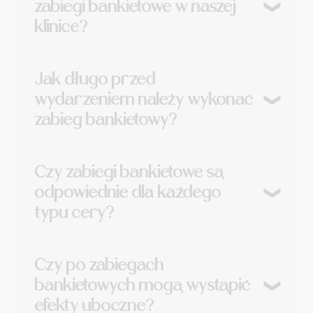
zabiegi bankietowe w naszej
przed ważnym wydarzeniem, z
klinice?
natychmiastowym efektem i minimalnym
czasem rekonwalescencji.
Mesoeclat, ICEneedling oraz procedury z
Jak długo przed
użyciem systemu VVIP™ w DOUBLETITE, które
wydarzeniem należy wykonać
poprawiają nawilżenie, jędrność i promienny
zabieg bankietowy?
wygląd skóry.
Wiele zabiegów można wykonać nawet w dniu
Czy zabiegi bankietowe są
wydarzenia, dzięki ich bezinwazyjnej formule i
odpowiednie dla każdego
natychmiastowym efektom.
typu cery?
Tak, są dostosowane do różnych typów skóry –
Czy po zabiegach
suchej, mieszanej, tłustej i wrażliwej,
bankietowych mogą wystąpić
indywidualnie dopasowane do potrzeb.
efekty uboczne?