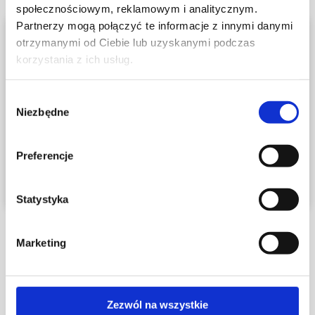
społecznościowym, reklamowym i analitycznym.
Partnerzy mogą połączyć te informacje z innymi danymi
otrzymanymi od Ciebie lub uzyskanymi podczas
korzystania z ich usług.
Na naszej stronie znajdują się także
treści przeznaczone dla
Wybór
Julita Wołowiec
profesjonalistów.
Niezbędne
zgody
lek. med. specjalista dermatolog-wenerolog, prezes Estime
sp. z o.o.
ROZUMIEM
Preferencje
Założycielka i prezes Estime, absolwentka Wydziału
Lekarskiego Akademii Medycznej w Poznaniu. II stopień
Statystyka
specjalizacji z dermatologii i wenerologii uzyskała w 2003
roku. Doświadczenia i umiejętności z zakresu
Marketing
dermatologii i medycyny estetycznej zdobywała i
doskonaliła od 1998 roku uczestnicząc w licznych
szkoleniach, kursach i sympozjach. Wieloletnia praktyka
Zezwól na wszystkie
zawodowa, przynależność do Stowarzyszenia