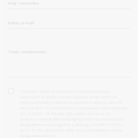
Wyrażam zgodę na przetwarzanie swoich danych
osobowych w celach marketingowych przez Centrum
Medycyny Estetycznej Estime zgodnie z ustawą z dnia 29
sierpnia 1997 r. o ochronie danych osobowych (tekst jednolity:
Dz. U. 2002 r. Nr 101 poz. 926 z późn. zm.) oraz na
otrzymywanie od Bech Packaging informacji handlowych
drogą elektroniczną zgodnie z ustawą z dnia 18.07.2002 r.
(Dz.U. nr 144, poz.1204 z późn. zm.) o świadczeniu usług
drogą elektroniczną.