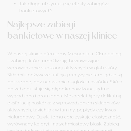
Jak długo utrzymują się efekty zabiegów
bankietowych?
Najlepsze zabiegi
bankietowe w naszej klinice
W naszej klinice oferujemy Mesoeclat i ICEneedling
– zabiegi, które umożliwiają bezinwazyjne
wprowadzanie substancji aktywnych w głąb skóry.
Składniki odżywcze trafiają precyzyjnie tam, gdzie są
potrzebne, bez naruszania ciągłości naskórka. Skóra
po zabiegu staje się głęboko nawilżona, jędrna,
wygładzona i promienna. Mesoeclat łączy delikatną
eksfoliację naskórka z wprowadzeniem składników
aktywnych, takich jak witaminy, peptydy czy kwas
hialuronowy. Dzięki temu cera zyskuje elastyczność,
wyrównany koloryt i natychmiastowy blask. Zabieg
jest bezbolesny i nie wymaga rekonwalescencji.