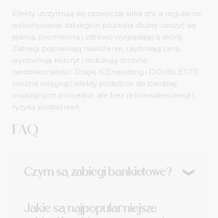
Efekty utrzymują się zazwyczaj kilka dni, a regularne
wykonywanie zabiegów pozwala dłużej cieszyć się
jędrną, promienną i zdrowo wyglądającą skórą.
Zabiegi poprawiają nawilżenie, ujędrniają cerę,
wyrównują koloryt i redukują drobne
niedoskonałości. Dzięki ICEneedling i DOUBLETITE
można osiągnąć efekty podobne do bardziej
inwazyjnych procedur, ale bez rekonwalescencji i
ryzyka podrażnień.
FAQ
Czym są zabiegi bankietowe?
Szybkie procedury estetyczne, które odświeżają
Jakie są najpopularniejsze
skórę, poprawiają jej kondycję i nadają blask tuż