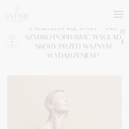
HOME
|
BLOG
|
ZABIEGI BANKIETOWE – JAK SZYBKO POPRAWIĆ
WYGLĄD SKÓRY PRZED WAŻNYM WYDARZENIEM?
ZABIEGI BANKIETOWE – JAK
SZYBKO POPRAWIĆ WYGLĄD
SKÓRY PRZED WAŻNYM
WYDARZENIEM?