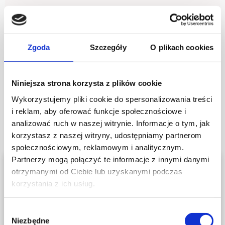
Rewitalizacja skóry pod oczami możliwa jest także
dzięki zabiegom bazującym na technologiach RF, które
poprawiają napięcie skóry. W Centrum Medycyny
Estetycznej i Stomatologii ESTIME zespół specjalistów
Zgoda
Szczegóły
O plikach cookies
dobiera technikę do indywidualnych potrzeb pacjenta.
Zapraszamy Państwa do skorzystania z naszej oferty,
która łączy najnowsze odkrycia naukowe z
Niniejsza strona korzysta z plików cookie
empatycznym podejściem. Dzięki naszym zabiegom
Wykorzystujemy pliki cookie do spersonalizowania treści
odmładzanie skóry wokół oczu staje się efektywne i
i reklam, aby oferować funkcje społecznościowe i
bezpieczne.
analizować ruch w naszej witrynie. Informacje o tym, jak
korzystasz z naszej witryny, udostępniamy partnerom
Jak dobrać odpowiednią
społecznościowym, reklamowym i analitycznym.
terapię pod oczy
Partnerzy mogą połączyć te informacje z innymi danymi
otrzymanymi od Ciebie lub uzyskanymi podczas
korzystania z ich usług.
Na naszej stronie znajdują się także
Dobór odpowiedniej terapii pod oczy jest kluczowy dla
treści przeznaczone dla
osiągnięcia oczekiwanych rezultatów. Aby
Wybór
odpowiedzieć na pytanie, jak odmłodzić okolice oczu,
profesjonalistów.
Niezbędne
zgody