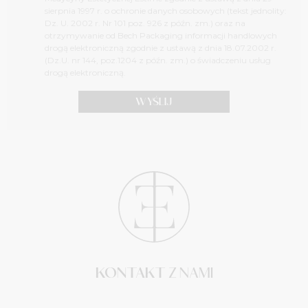
sierpnia 1997 r. o ochronie danych osobowych (tekst jednolity:
Dz. U. 2002 r. Nr 101 poz. 926 z późn. zm.) oraz na
otrzymywanie od Bech Packaging informacji handlowych
drogą elektroniczną zgodnie z ustawą z dnia 18.07.2002 r.
(Dz.U. nr 144, poz.1204 z późn. zm.) o świadczeniu usług
drogą elektroniczną.
KONTAKT
Z NAMI