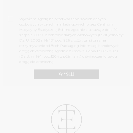
Wyrażam zgodę na przetwarzanie swoich danych
osobowych w celach marketingowych przez Centrum
Medycyny Estetycznej Estime zgodnie z ustawą z dnia 29
sierpnia 1997 r. o ochronie danych osobowych (tekst jednolity:
Dz. U. 2002 r. Nr 101 poz. 926 z późn. zm.) oraz na
otrzymywanie od Bech Packaging informacji handlowych
drogą elektroniczną zgodnie z ustawą z dnia 18.07.2002 r.
(Dz.U. nr 144, poz.1204 z późn. zm.) o świadczeniu usług
drogą elektroniczną.