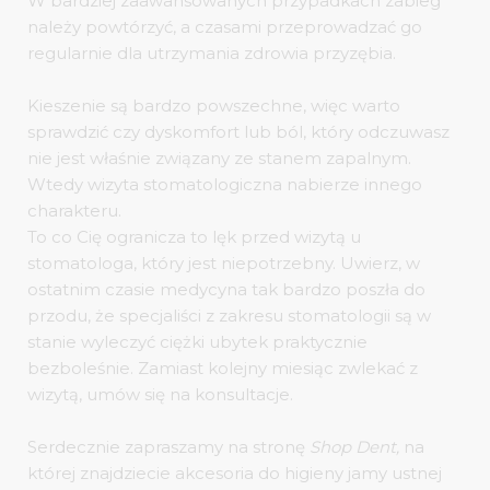
W bardziej zaawansowanych przypadkach zabieg
należy powtórzyć, a czasami przeprowadzać go
regularnie dla utrzymania zdrowia przyzębia.
Kieszenie są bardzo powszechne, więc warto
sprawdzić czy dyskomfort lub ból, który odczuwasz
nie jest właśnie związany ze stanem zapalnym.
Wtedy wizyta stomatologiczna nabierze innego
charakteru.
To co Cię ogranicza to lęk przed wizytą u
stomatologa, który jest niepotrzebny. Uwierz, w
ostatnim czasie medycyna tak bardzo poszła do
przodu, że specjaliści z zakresu stomatologii są w
stanie wyleczyć ciężki ubytek praktycznie
bezboleśnie. Zamiast kolejny miesiąc zwlekać z
wizytą, umów się na konsultacje.
Serdecznie zapraszamy na stronę
Shop Dent,
na
której znajdziecie akcesoria do higieny jamy ustnej