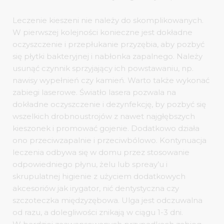
Leczenie kieszeni nie należy do skomplikowanych.
W pierwszej kolejności konieczne jest dokładne
oczyszczenie i przepłukanie przyzębia, aby pozbyć
się płytki bakteryjnej i nabłonka zapalnego. Należy
usunąć czynnik sprzyjający ich powstawaniu, np.
nawisy wypełnień czy kamień. Warto także wykonać
zabiegi laserowe. Światło lasera pozwala na
dokładne oczyszczenie i dezynfekcję, by pozbyć się
wszelkich drobnoustrojów z nawet najgłębszych
kieszonek i promować gojenie. Dodatkowo działa
ono przeciwzapalnie i przeciwbólowo. Kontynuacja
leczenia odbywa się w domu przez stosowanie
odpowiedniego płynu, żelu lub spreay’u i
skrupulatnej higienie z użyciem dodatkowych
akcesoriów jak irygator, nić dentystyczna czy
szczoteczka międzyzębowa. Ulga jest odczuwalna
od razu, a dolegliwości znikają w ciągu 1-3 dni.