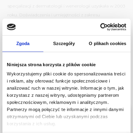
specjalizacji z dermatologii i wenerologii uzyskała w 2003
roku. Doświadczenia i umiejętności z zakresu
dermatologii i medycyny estetycznej zdobywała i
doskonaliła od 1998 roku uczestnicząc w licznych
szkoleniach, kursach i sympozjach. Wieloletnia praktyka
Zgoda
Szczegóły
O plikach cookies
zawodowa, przynależność do Stowarzyszenia
Dermatologów Estetycznych, Europejskiego
Niniejsza strona korzysta z plików cookie
Stowarzyszenia Dermatologii Estetycznej i Kosmetycznej
Wykorzystujemy pliki cookie do spersonalizowania treści
ESCAD i Polskiego Towarzystwa Dermatologicznego.
i reklam, aby oferować funkcje społecznościowe i
analizować ruch w naszej witrynie. Informacje o tym, jak
korzystasz z naszej witryny, udostępniamy partnerom
Zobacz również
społecznościowym, reklamowym i analitycznym.
Partnerzy mogą połączyć te informacje z innymi danymi
otrzymanymi od Ciebie lub uzyskanymi podczas
korzystania z ich usług.
Na naszej stronie znajdują się także