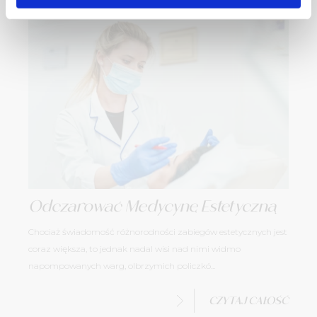
Odczarować Medycynę Estetyczną
Chociaż świadomość różnorodności zabiegów estetycznych jest
coraz większa, to jednak nadal wisi nad nimi widmo
napompowanych warg, olbrzymich policzkó...
CZYTAJ CAŁOŚĆ