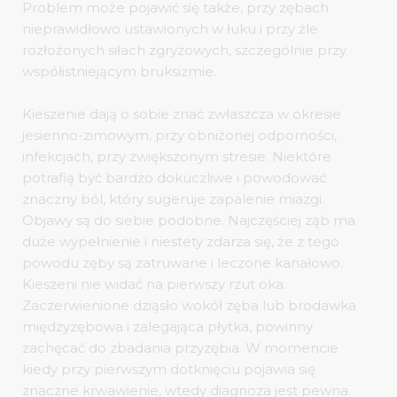
Problem może pojawić się także, przy zębach
nieprawidłowo ustawionych w łuku i przy źle
rozłożonych siłach zgryzowych, szczególnie przy
współistniejącym bruksizmie.
Kieszenie dają o sobie znać zwłaszcza w okresie
jesienno-zimowym, przy obniżonej odporności,
infekcjach, przy zwiększonym stresie. Niektóre
potrafią być bardzo dokuczliwe i powodować
znaczny ból, który sugeruje zapalenie miazgi.
Objawy są do siebie podobne. Najczęściej ząb ma
duże wypełnienie i niestety zdarza się, że z tego
powodu zęby są zatruwane i leczone kanałowo.
Kieszeni nie widać na pierwszy rzut oka.
Zaczerwienione dziąsło wokół zęba lub brodawka
międzyzębowa i zalegająca płytka, powinny
zachęcać do zbadania przyzębia. W momencie
kiedy przy pierwszym dotknięciu pojawia się
znaczne krwawienie, wtedy diagnoza jest pewna.