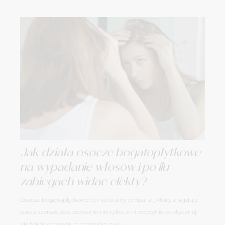
Jak działa osocze bogatopłytkowe
na wypadanie włosów i po ilu
zabiegach widać efekty?
Osocze bogatopłytkowe to naturalny preparat, który znajduje
coraz szersze zastosowanie nie tylko w medycynie estetycznej,
ale także w terapii problemów z wy...