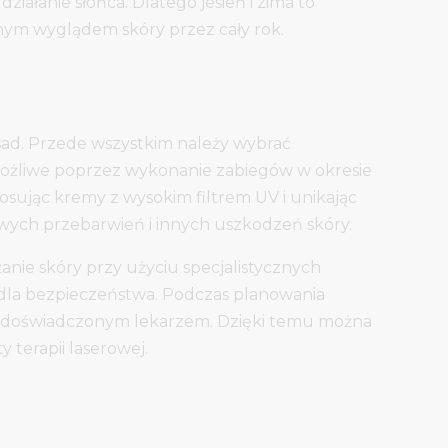
ałanie słońca. Dlatego jesień i zima to
knym wyglądem skóry przez cały rok.
sad. Przede wszystkim należy wybrać
 możliwe poprzez wykonanie zabiegów w okresie
sując kremy z wysokim filtrem UV i unikając
wych przebarwień i innych uszkodzeń skóry.
anie skóry przy użyciu specjalistycznych
e dla bezpieczeństwa. Podczas planowania
z doświadczonym lekarzem. Dzięki temu można
y terapii laserowej.