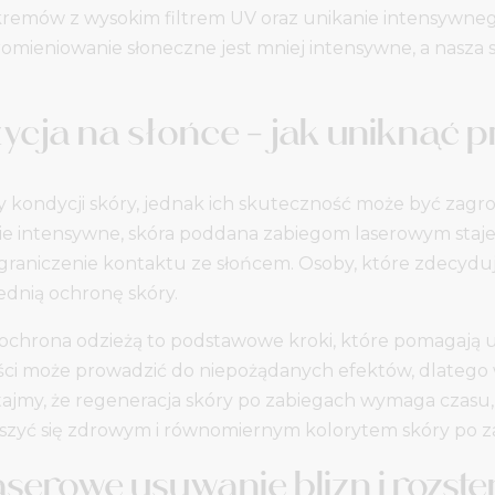
kremów z wysokim filtrem UV oraz unikanie intensywneg
omieniowanie słoneczne jest mniej intensywne, a nasza 
zycja na słońce – jak uniknąć
kondycji skóry, jednak ich skuteczność może być zagro
ie intensywne, skóra poddana zabiegom laserowym staje 
raniczenie kontaktu ze słońcem. Osoby, które zdecydują 
dnią ochronę skóry.
ochrona odzieżą to podstawowe kroki, które pomagają 
ści może prowadzić do niepożądanych efektów, dlateg
tajmy, że regeneracja skóry po zabiegach wymaga czasu, a
ieszyć się zdrowym i równomiernym kolorytem skóry po 
aserowe usuwanie blizn i rozst