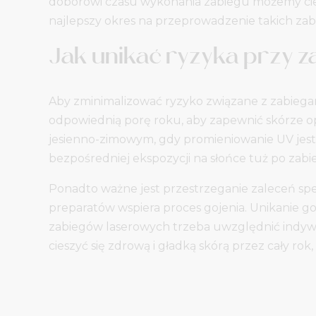
doborowi czasu wykonania zabiegu możemy cieszy
najlepszy okres na przeprowadzenie takich zabi
Jak unikać ryzyka przy 
Aby zminimalizować ryzyko związane z zabiega
odpowiednią porę roku, aby zapewnić skórze o
jesienno-zimowym, gdy promieniowanie UV jest 
bezpośredniej ekspozycji na słońce tuż po za
Ponadto ważne jest przestrzeganie zaleceń spec
preparatów wspiera proces gojenia. Unikanie g
zabiegów laserowych trzeba uwzględnić indyw
cieszyć się zdrową i gładką skórą przez cały rok,