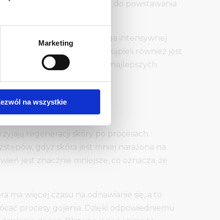
ciwej ochrony może prowadzić do powstawania
nie. Skóra po zabiegu wymaga intensywnej
Marketing
ikanie sauny czy gorących kąpieli również jest
 jest kluczem do osiągnięcia najlepszych
ezwól na wszystkie
rzyjają regeneracji skóry po procesach
zstępów, gdyż skóra jest mniej narażona na
eń jest znacznie mniejsze, co oznacza, że
 ma więcej czasu na odnawianie się, a to
łócać procesy gojenia. Dzięki odpowiedniemu