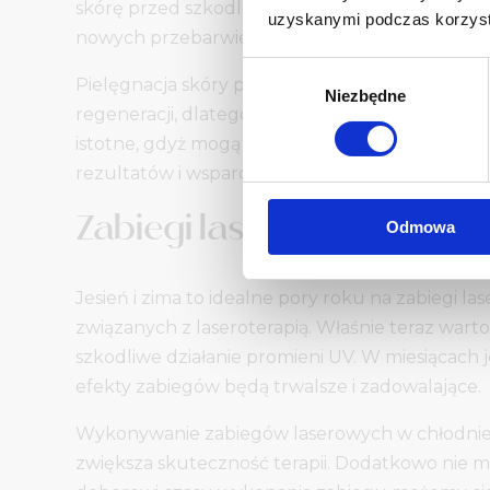
skórę przed szkodliwym działaniem promieni s
uzyskanymi podczas korzysta
nowych przebarwień.
Wybór
Pielęgnacja skóry po zabiegach laserowych w 
Niezbędne
zgody
regeneracji, dlatego warto stosować kremy nawi
istotne, gdyż mogą one podrażniać skórę. Pamię
rezultatów i wsparcia naturalnego procesu rege
Zabiegi laserowe, które w
Odmowa
Jesień i zima to idealne pory roku na zabiegi l
związanych z laseroterapią. Właśnie teraz wart
szkodliwe działanie promieni UV. W miesiącach
efekty zabiegów będą trwalsze i zadowalające.
Wykonywanie zabiegów laserowych w chłodniejsz
zwiększa skuteczność terapii. Dodatkowo nie m