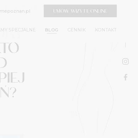
RZED LATEM, A KTÓRE
UMÓW WIZYTĘ ONLINE
timepoznan.pl
RY –
MY SPECJALNE
BLOG
CENNIK
KONTAKT
RTO
D
PIEJ
EŃ?