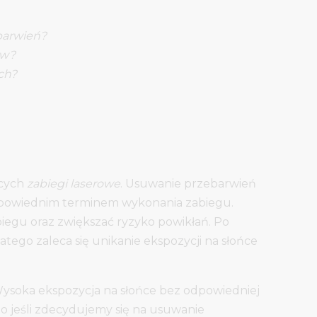
ebarwień?
ów?
ch?
ących
zabiegi laserowe
. Usuwanie przebarwień
odpowiednim terminem wykonania zabiegu.
biegu oraz zwiększać ryzyko powikłań. Po
tego zaleca się unikanie ekspozycji na słońce
Wysoka ekspozycja na słońce bez odpowiedniej
 jeśli zdecydujemy się na usuwanie