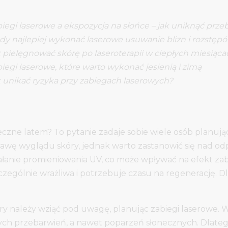
iegi laserowe a ekspozycja na słońce – jak uniknąć prz
dy najlepiej wykonać laserowe usuwanie blizn i rozstęp
 pielęgnować skórę po laseroterapii w ciepłych miesiąca
iegi laserowe, które warto wykonać jesienią i zimą
 unikać ryzyka przy zabiegach laserowych?
czne latem? To pytanie zadaje sobie wiele osób planuj
rawę wyglądu skóry, jednak warto zastanowić się nad 
iałanie promieniowania UV, co może wpływać na efekt za
ególnie wrażliwa i potrzebuje czasu na regenerację. Dla
y należy wziąć pod uwagę, planując zabiegi laserowe. 
h przebarwień, a nawet poparzeń słonecznych. Dlatego