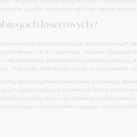
ć się gładką i zdrową skórą, bez obaw o niekorzystne dzi
egów, by uzyskać optymalne rezultaty i cieszyć się pię
zabiegach laserowych?
mi laserowymi, warto przestrzegać kilku kluczowych za
ptymalne warunki do regeneracji. Unikanie ryzyka jest
mniej intensywne. Bezpieczeństwo można zwiększyć, sto
biegu. To pozwala zredukować szanse na powstawanie no
jalisty dotyczących pielęgnacji skóry po zabiegu. Nawilż
orących kąpieli oraz sauny również ma istotne znaczeni
idualne potrzeby skóry oraz dokładnie omówić zabieg 
 minimalizując ryzyko powikłań i osiągając najlepsze efekt