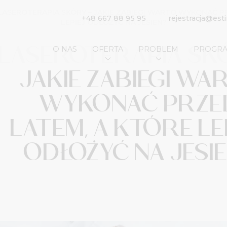
LASEROTERAPIA SKÓRY – JAKIE ZABIEGI WARTO WYKONAĆ P
+48 667 88 95 95
rejestracja@es
LEPIEJ ODŁOŻYĆ NA JESIEŃ?
LASEROTERAPIA SKÓ
O NAS
OFERTA
PROBLEM
PROGRA
JAKIE ZABIEGI WA
WYKONAĆ PRZE
LATEM, A KTÓRE LE
ODŁOŻYĆ NA JESI