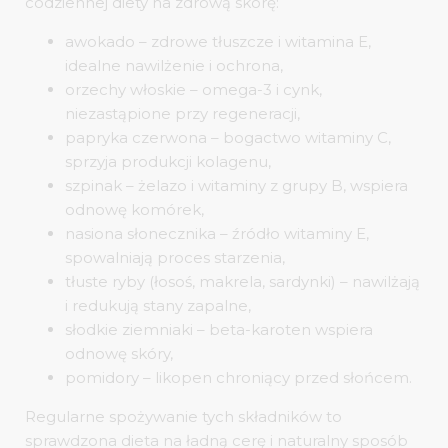
codziennej diety na zdrową skórę:
awokado – zdrowe tłuszcze i witamina E,
idealne nawilżenie i ochrona,
orzechy włoskie – omega-3 i cynk,
niezastąpione przy regeneracji,
papryka czerwona – bogactwo witaminy C,
sprzyja produkcji kolagenu,
szpinak – żelazo i witaminy z grupy B, wspiera
odnowę komórek,
nasiona słonecznika – źródło witaminy E,
spowalniają proces starzenia,
tłuste ryby (łosoś, makrela, sardynki) – nawilżają
i redukują stany zapalne,
słodkie ziemniaki – beta-karoten wspiera
odnowę skóry,
pomidory – likopen chroniący przed słońcem.
Regularne spożywanie tych składników to
sprawdzona dieta na ładną cerę i naturalny sposób