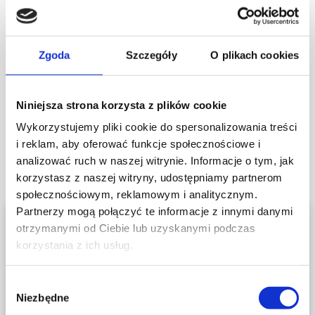
Tak – picie wody to podstawa każdej diety na
Jakie minerały wspierają
ładną cerę i utrzymania jędrności skóry.
skórę?
Zgoda
Szczegóły
O plikach cookies
Cynk i selen – niezbędne w regeneracji i
Czy unikanie przetworzonej
ochronie przed starzeniem.
Niniejsza strona korzysta z plików cookie
żywności poprawia cerę?
Wykorzystujemy pliki cookie do spersonalizowania treści
i reklam, aby oferować funkcje społecznościowe i
Tak – jej eliminacja wspiera naturalną dietę na
analizować ruch w naszej witrynie. Informacje o tym, jak
zdrową skórę.
korzystasz z naszej witryny, udostępniamy partnerom
społecznościowym, reklamowym i analitycznym.
Partnerzy mogą połączyć te informacje z innymi danymi
otrzymanymi od Ciebie lub uzyskanymi podczas
korzystania z ich usług.
Na naszej stronie znajdują się także
treści przeznaczone dla
Wybór
profesjonalistów.
Niezbędne
zgody