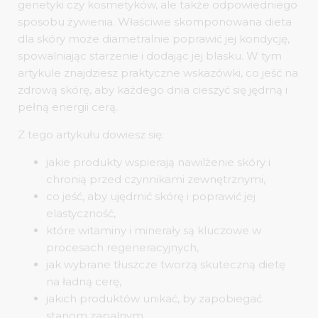
genetyki czy kosmetyków, ale także odpowiedniego
sposobu żywienia. Właściwie skomponowana dieta
dla skóry może diametralnie poprawić jej kondycję,
spowalniając starzenie i dodając jej blasku. W tym
artykule znajdziesz praktyczne wskazówki, co jeść na
zdrową skórę, aby każdego dnia cieszyć się jędrną i
pełną energii cerą.
Z tego artykułu dowiesz się:
jakie produkty wspierają nawilżenie skóry i
chronią przed czynnikami zewnętrznymi,
co jeść, aby ujędrnić skórę i poprawić jej
elastyczność,
które witaminy i minerały są kluczowe w
procesach regeneracyjnych,
jak wybrane tłuszcze tworzą skuteczną dietę
na ładną cerę,
jakich produktów unikać, by zapobiegać
stanom zapalnym,