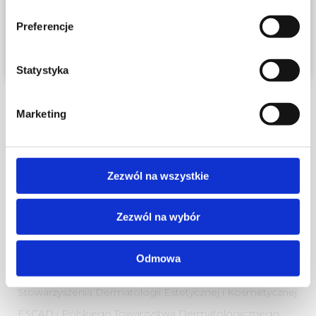
ROZUMIEM
Preferencje
Julita Wołowiec
lek. med. specjalista dermatolog-wenerolog, prezes Estime
Statystyka
sp. z o.o.
Założycielka i prezes Estime, absolwentka Wydziału
Marketing
Lekarskiego Akademii Medycznej w Poznaniu. II stopień
specjalizacji z dermatologii i wenerologii uzyskała w 2003
roku. Doświadczenia i umiejętności z zakresu
Zezwól na wszystkie
dermatologii i medycyny estetycznej zdobywała i
doskonaliła od 1998 roku uczestnicząc w licznych
Zezwól na wybór
szkoleniach, kursach i sympozjach. Wieloletnia praktyka
zawodowa, przynależność do Stowarzyszenia
Odmowa
Dermatologów Estetycznych, Europejskiego
Stowarzyszenia Dermatologii Estetycznej i Kosmetycznej
ESCAD i Polskiego Towarzystwa Dermatologicznego.