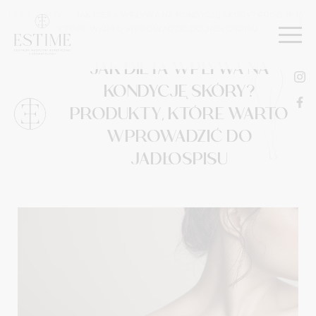
HOME
|
BLOG
|
JAK DIETA WPŁYWA NA KONDYCJĘ SKÓRY? PRODUKTY,
KTÓRE WARTO WPROWADZIĆ DO JADŁOSPISU
JAK DIETA WPŁYWA NA
KONDYCJĘ SKÓRY?
PRODUKTY, KTÓRE WARTO
WPROWADZIĆ DO
JADŁOSPISU