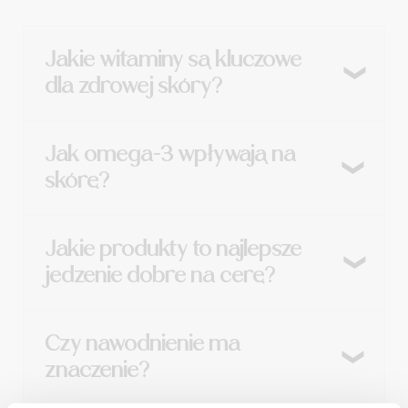
Jakie witaminy są kluczowe
dla zdrowej skóry?
Najważniejsze to A, C i E – stanowią fundament
Jak omega-3 wpływają na
każdej skutecznej diety na poprawę cery.
skórę?
Nawilżają od wewnątrz i redukują stany zapalne,
Jakie produkty to najlepsze
wspierając dietę na zdrową skórę.
jedzenie dobre na cerę?
Awokado, orzechy, papryka, pomidory i tłuste
Czy nawodnienie ma
ryby.
znaczenie?