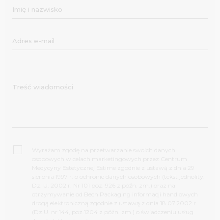
Wyrażam zgodę na przetwarzanie swoich danych
osobowych w celach marketingowych przez Centrum
Medycyny Estetycznej Estime zgodnie z ustawą z dnia 29
sierpnia 1997 r. o ochronie danych osobowych (tekst jednolity:
Dz. U. 2002 r. Nr 101 poz. 926 z późn. zm.) oraz na
otrzymywanie od Bech Packaging informacji handlowych
drogą elektroniczną zgodnie z ustawą z dnia 18.07.2002 r.
(Dz.U. nr 144, poz.1204 z późn. zm.) o świadczeniu usług