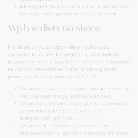
jak wygląda zbilansowana dieta na jędrną skórę
i w jaki sposób spowalnia proces starzenia.
Wpływ diety na skórę
Nie da się ukryć, że wpływ diety na skórę jest
ogromny. To, co jesz każdego dnia, przekłada się
bezpośrednio na jej nawilżenie, jędrność i odporność
na czynniki zewnętrzne. Dieta na zdrową skórę
powinna obfitować w witaminy A, C i E.
Witamina A (marchew, dynia, słodkie ziemniaki)
wspiera regenerację i poprawia koloryt.
Witamina C (cytrusy, papryka, kiwi) odpowiada
za produkcję kolagenu, a więc także
elastyczność i jędrność.
Witamina E (orzechy, oleje roślinne) działa
antyoksydacyjnie i spowalnia procesy starzenia.