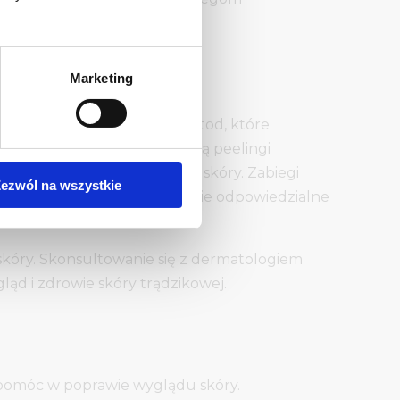
Marketing
lędnia szeroki wachlarz metod, które
ogicznych na trądzik należą peelingi
raz stymulują regenerację skóry. Zabiegi
ezwól na wszystkie
tan zapalny i niszcząc bakterie odpowiedzialne
kóry. Skonsultowanie się z dermatologiem
ąd i zdrowie skóry trądzikowej.
 pomóc w poprawie wyglądu skóry.