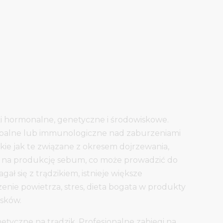
ki hormonalne, genetyczne i środowiskowe.
apalne lub immunologiczne nad zaburzeniami
ie jak te związane z okresem dojrzewania,
ć na produkcję sebum, co może prowadzić do
ał się z trądzikiem, istnieje większe
enie powietrza, stres, dieta bogata w produkty
ysków.
yczne na trądzik. Profesjonalne zabiegi na