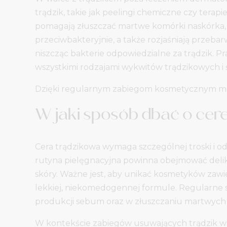
trądzik, takie jak peelingi chemiczne czy tera
pomagają złuszczać martwe komórki naskórka, ot
przeciwbakteryjnie, a także rozjaśniają przebar
niszcząc bakterie odpowiedzialne za trądzik. Pr
wszystkimi rodzajami wykwitów trądzikowych i ś
Dzięki regularnym zabiegom kosmetycznym możn
W jaki sposób dbać o cer
Cera trądzikowa wymaga szczególnej troski i o
rutyna pielęgnacyjna powinna obejmować delik
skóry. Ważne jest, aby unikać kosmetyków zawi
lekkiej, niekomedogennej formule. Regularne
produkcji sebum oraz w złuszczaniu martwych
W kontekście zabiegów usuwających trądzik war