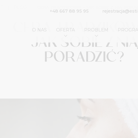
E
|
BLOG
|
CERA TRĄDZIKOWA – JAK SOBIE Z NIĄ PORA
+48 667 88 95 95
rejestracja@es
CERA TRĄDZIKOW
O NAS
OFERTA
PROBLEM
PROGRA
JAK SOBIE Z NI
PORADZIĆ?