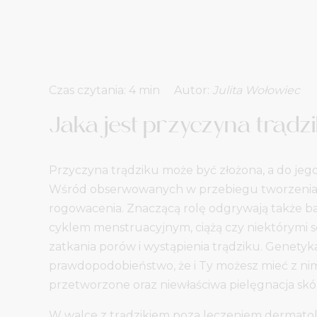
Autor:
Julita Wołowiec
Jaka jest przyczyna trądz
Przyczyna trądziku może być złożona, a do je
Wśród obserwowanych w przebiegu tworzenia s
rogowacenia. Znaczącą rolę odgrywają także ba
cyklem menstruacyjnym, ciążą czy niektórymi
zatkania porów i wystąpienia trądziku. Genetyka 
prawdopodobieństwo, że i Ty możesz mieć z nim 
przetworzone oraz niewłaściwa pielęgnacja skór
W walce z trądzikiem poza leczeniem dermatol