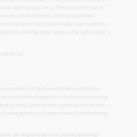
awiać ogólny stan cery. Peelingi chemiczne
przeciwzaskórnikowo, przeciwzapalnie i
ębsze warstwy skóry, redukując stan zapalny i
pny w Estime żółty laser, który radzi sobie z
ąd skóry.
ie wyprysków. Przede wszystkim codzienna
nych środków myjących, które nie wysuszają
tykać pory. Dobrze jest wybierać produkty o
cyną może pomóc w kontrolowaniu nadmiernej
takie jak wspomniane wcześniej peelingi