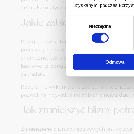
uzyskanymi podczas korzysta
dermokosmetycznym można skutecznie kontrolow
Wybór
Jakie zabiegi są najlepsze
Niezbędne
zgody
Przegląd najskuteczniejszych zabiegów dermat
pomagają w zwalczaniu wyprysków i poprawie o
chemiczne, które poprzez złuszczanie martwyc
Odmowa
laserowe są jedną z najbardziej zaawansowanych
za trądzik.
Regularnie wykonywane zabiegi mogą znacząco
pozwoli na indywidualne dobranie najbardziej 
Jak zmniejszyć blizny pot
Zmniejszenie blizn potrądzikowych jest wyzwa