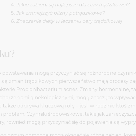
Jakie zabiegi są najlepsze dla cery trądzikowej?
Jak zmniejszyć blizny potrądzikowe?
Znaczenie diety w leczeniu cery trądzikowej
iku?
go powstawania mogą przyczyniać się różnorodne czynni
ię zmian trądzikowych pierwszeństwo mają procesy z
kterie Propionibacterium acnes. Zmiany hormonalne, tak
 schorzeniami ginekologicznymi, mogą znacząco wpływa
także odgrywa kluczową rolę – jeśli w rodzinie ktoś zmag
problem. Czynniki środowiskowe, takie jak zanieczyszcz
y, również mogą przyczyniać się do pojawienia się wypr
ogicznym pomocne mogą okazać się różne zabiegi kosmet