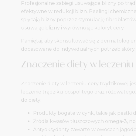
Profesjonalne zabiegi usuwające blizny po trąd
efektywne w redukcji blizn. Peelingi chemiczne
spłycają blizny poprzez stymulację fibroblastów
usuwając blizny i wyrównując koloryt cery.
Pamiętaj, aby skonsultować się z dermatologiem
dopasowane do indywidualnych potrzeb skóry.
Znaczenie diety w leczeniu
Znaczenie diety w leczeniu cery trądzikowej j
leczenie trądziku pospolitego oraz różowateg
do diety:
Produkty bogate w cynk, takie jak pestki d
Źródła kwasów tłuszczowych omega-3, np. r
Antyoksydanty zawarte w owocach jagodowy