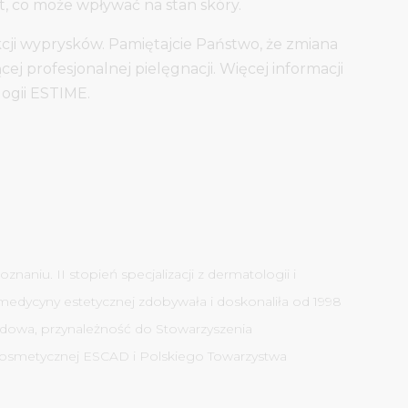
it, co może wpływać na stan skóry.
ji wyprysków. Pamiętajcie Państwo, że zmiana
j profesjonalnej pielęgnacji. Więcej informacji
ogii ESTIME.
aniu. II stopień specjalizacji z dermatologii i
 medycyny estetycznej zdobywała i doskonaliła od 1998
wodowa, przynależność do Stowarzyszenia
Kosmetycznej ESCAD i Polskiego Towarzystwa