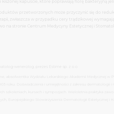
 kiszonej kapuście, które poprawiają florę bakteryjną jel
roduktów przetworzonych może przyczynić się do redukc
apii, zwłaszcza w przypadku cery trądzikowej wymagające
stwo na stronie Centrum Medycyny Estetycznej i Stomatol
matolog-wenerolog, prezes Estime sp. z o.o.
ime, absolwentka Wydziału Lekarskiego Akademii Medycznej w Pozn
03 roku. Doświadczenia i umiejętności z zakresu dermatologii i
nych szkoleniach, kursach i sympozjach. Wieloletnia praktyka za
ch, Europejskiego Stowarzyszenia Dermatologii Estetycznej i 