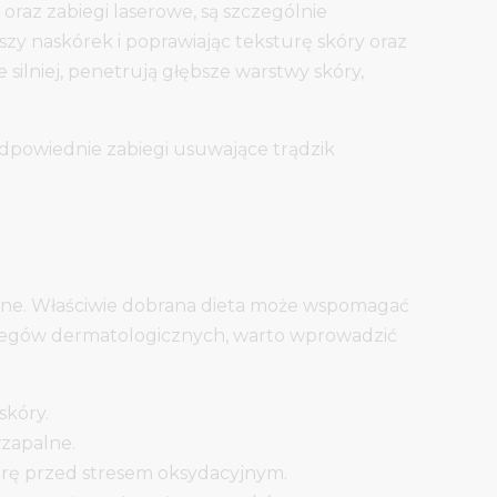
oraz zabiegi laserowe, są szczególnie
zy naskórek i poprawiając teksturę skóry oraz
 silniej, penetrują głębsze warstwy skóry,
odpowiednie zabiegi usuwające trądzik
iczne. Właściwie dobrana dieta może wspomagać
abiegów dermatologicznych, warto wprowadzić
skóry.
wzapalne.
órę przed stresem oksydacyjnym.