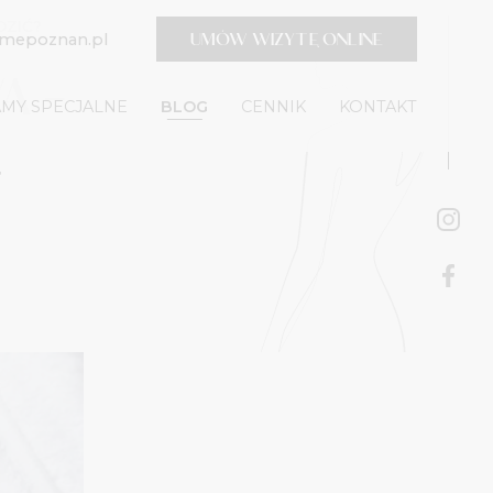
DZIĆ?
UMÓW WIZYTĘ ONLINE
timepoznan.pl
A –
MY SPECJALNE
BLOG
CENNIK
KONTAKT
Ą