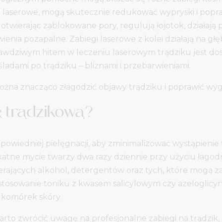
pie laserowe, mogą skutecznie redukować wypryski i popr
wierając zablokowane pory, regulują łojotok, działają 
wienia pozapalne. Zabiegi laserowe z kolei działają na gł
awdziwym hitem w leczeniu laserowym trądziku jest dostę
ladami po trądziku – bliznami i przebarwieniami.
a znacząco złagodzić objawy trądziku i poprawić wygl
ę trądzikową?
dpowiedniej pielęgnacji, aby zminimalizować wystąpien
atne mycie twarzy dwa razy dziennie przy użyciu łagod
erających alkohol, detergentów oraz tych, które mogą za
 stosowanie toniku z kwasem salicylowym czy azelogli
 komórek skóry.
to zwrócić uwagę na profesjonalne zabiegi na trądzik, 