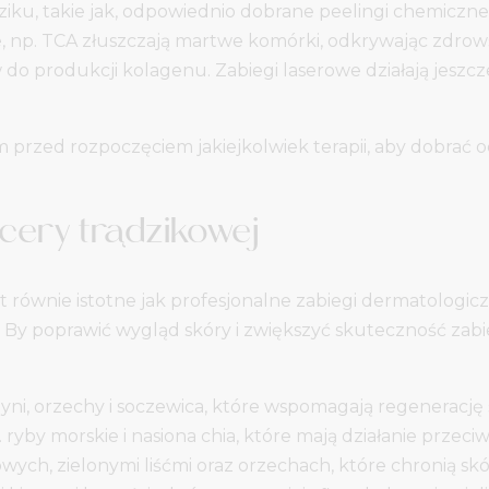
ziku, takie jak, odpowiednio dobrane peelingi chemiczne 
, np. TCA złuszczają martwe komórki, odkrywając zdrows
 do produkcji kolagenu. Zabiegi laserowe działają jeszcze
 przed rozpoczęciem jakiejkolwiek terapii, aby dobrać 
 cery trądzikowej
est równie istotne jak profesjonalne zabiegi dermatolog
o. By poprawić wygląd skóry i zwiększyć skuteczność z
yni, orzechy i soczewica, które wspomagają regenerację 
yby morskie i nasiona chia, które mają działanie przeci
ch, zielonymi liśćmi oraz orzechach, które chronią sk